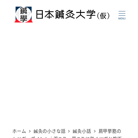
メ
イ
MENU
ン
コ
ン
テ
ン
ツ
へ
移
動
ホーム
鍼灸の小さな話
鍼灸小話
肩甲挙筋の