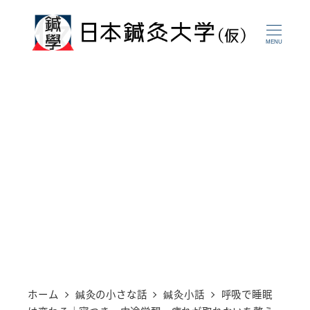
メ
イ
MENU
ン
コ
ン
テ
ン
ツ
へ
移
動
ホーム
鍼灸の小さな話
鍼灸小話
呼吸で睡眠