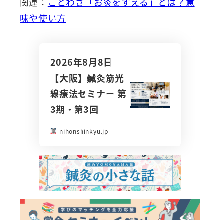
関連：
ことわざ「お灸をすえる」とは？意
味や使い方
2026年8月8日
【大阪】鍼灸筋光
線療法セミナー 第
3期・第3回
nihonshinkyu.jp