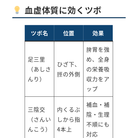
血虚体質に効くツボ
ツボ名
位置
効果
脾胃を強
足三里
め、全身
ひざ下、
（あしさ
の栄養吸
脛の外側
んり）
収力をア
ップ
補血・補
三陰交
内くるぶ
陰・生理
（さんい
しから指
不順にも
んこう）
4本上
対応