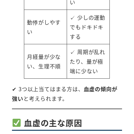
い
✓ 少しの運動
動悸がしやす
でもドキドキ
い
する
✓ 周期が乱れ
月経量が少な
たり、量が極
い、生理不順
端に少ない
✔ 3つ以上当てはまる方は、
血虚の傾向が
強い
と考えられます。
血虚の主な原因