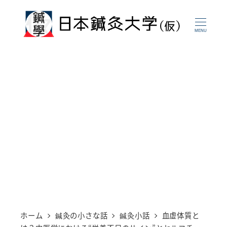
メ
イ
MENU
ン
コ
ン
テ
ン
ツ
へ
移
動
ホーム
鍼灸の小さな話
鍼灸小話
血虚体質と