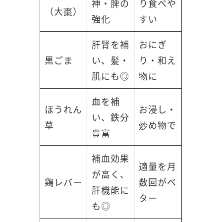
神・脾の
り食べや
（大棗）
強化
すい
肝腎を補
おにぎ
黒ごま
い、髪・
り・和え
肌にも◎
物に
血を補
ほうれん
お浸し・
い、鉄分
草
炒め物で
豊富
補血効果
適量を月
が高く、
鶏レバー
数回がベ
肝機能に
ター
も◎