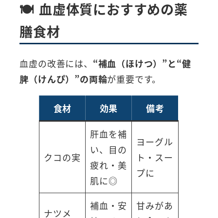
🍽 血虚体質におすすめの薬
膳食材
血虚の改善には、
“補血（ほけつ）”と“健
脾（けんぴ）”の両輪
が重要です。
食材
効果
備考
肝血を補
ヨーグル
い、目の
クコの実
ト・スー
疲れ・美
プに
肌に◎
補血・安
甘みがあ
ナツメ