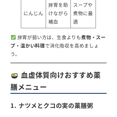
脾胃を助
スープや
にんじん
けながら
煮物に最
補血
適
脾胃が弱い方は、生食よりも
煮物・スー
プ・温かい料理
で消化吸収を高めましょ
う。
血虚体質向けおすすめ薬
膳メニュー
1. ナツメとクコの実の薬膳粥