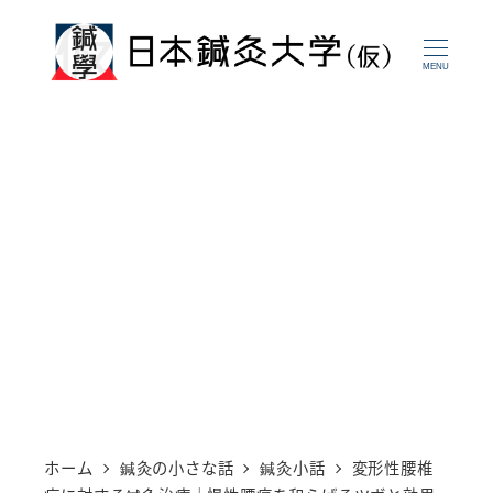
メ
イ
MENU
ン
コ
ン
テ
ン
ツ
へ
移
動
ホーム
鍼灸の小さな話
鍼灸小話
変形性腰椎