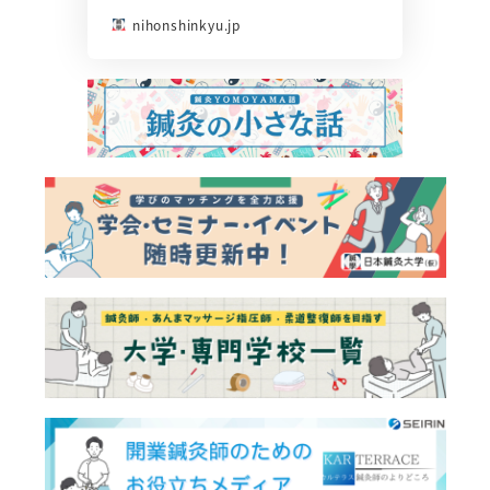
nihonshinkyu.jp