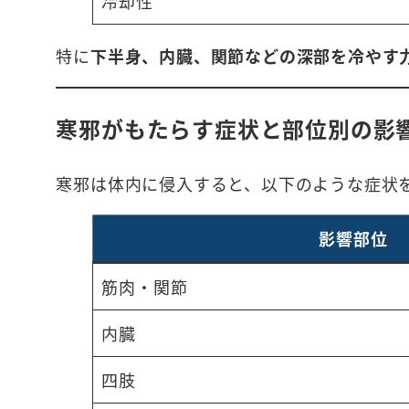
冷却性
特に
下半身、内臓、関節などの深部を冷やす
寒邪がもたらす症状と部位別の影
寒邪は体内に侵入すると、以下のような症状
影響部位
筋肉・関節
内臓
四肢