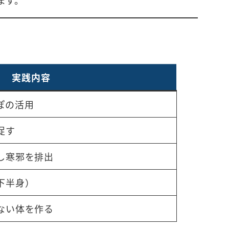
ます。
実践内容
ぽの活用
促す
し寒邪を排出
下半身）
ない体を作る