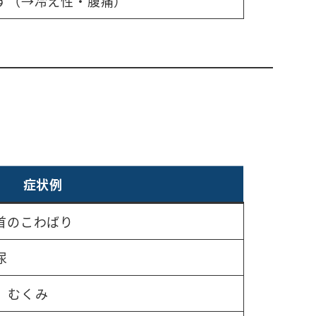
す（→冷え性・腹痛）
症状例
首のこわばり
尿
、むくみ