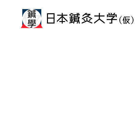
メ
イ
ン
コ
ン
テ
ン
ツ
へ
移
動