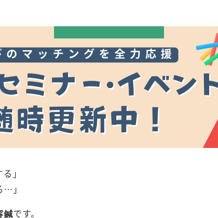
する」
る…」
容鍼
です。