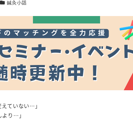
カテゴリー
鍼灸小話
変えていない…」
んより…」