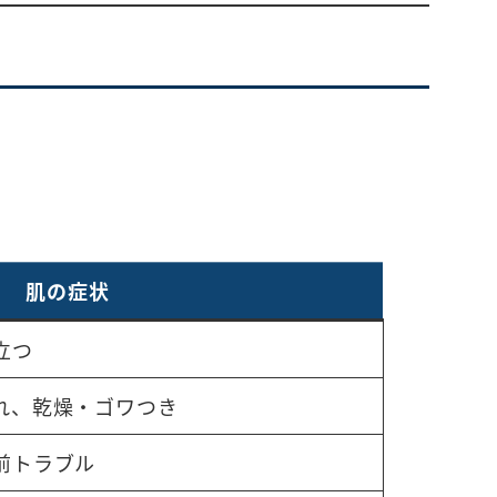
肌の症状
立つ
れ、乾燥・ゴワつき
前トラブル