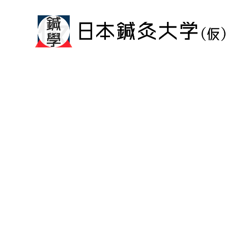
メ
イ
ン
コ
ン
テ
ン
ツ
へ
移
動