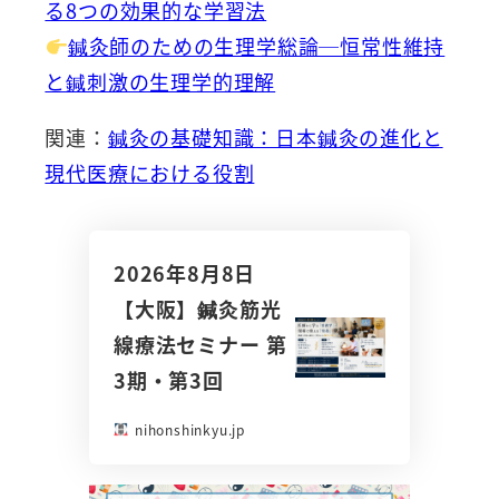
る8つの効果的な学習法
鍼灸師のための生理学総論─恒常性維持
と鍼刺激の生理学的理解
関連：
鍼灸の基礎知識：日本鍼灸の進化と
現代医療における役割
2026年8月8日
【大阪】鍼灸筋光
線療法セミナー 第
3期・第3回
nihonshinkyu.jp