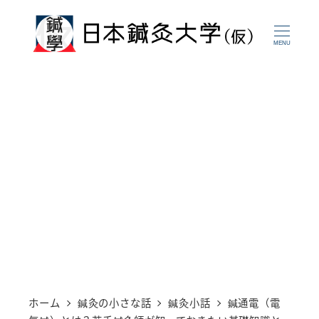
メ
イ
MENU
ン
コ
ン
テ
ン
ツ
へ
移
動
ホーム
鍼灸の小さな話
鍼灸小話
鍼通電（電