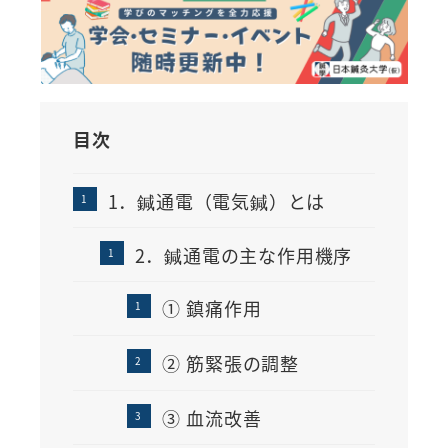
目次
1．鍼通電（電気鍼）とは
2．鍼通電の主な作用機序
① 鎮痛作用
② 筋緊張の調整
③ 血流改善