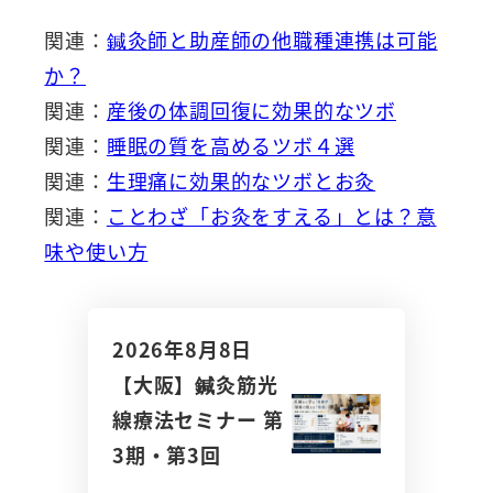
関連：
鍼灸師と助産師の他職種連携は可能
か？
関連：
産後の体調回復に効果的なツボ
関連：
睡眠の質を高めるツボ４選
関連：
生理痛に効果的なツボとお灸
関連：
ことわざ「お灸をすえる」とは？意
味や使い方
2026年8月8日
【大阪】鍼灸筋光
線療法セミナー 第
3期・第3回