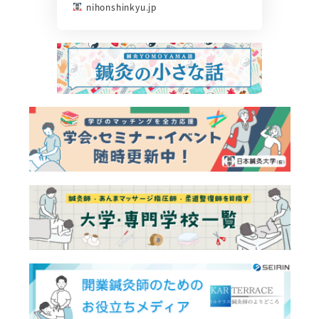
nihonshinkyu.jp