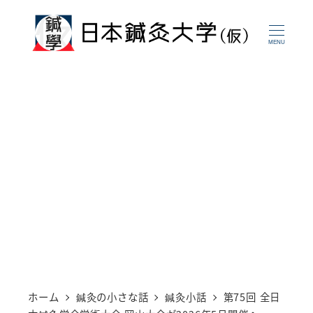
メ
イ
MENU
ン
コ
ン
テ
ン
ツ
へ
移
動
ホーム
鍼灸の小さな話
鍼灸小話
第75回 全日