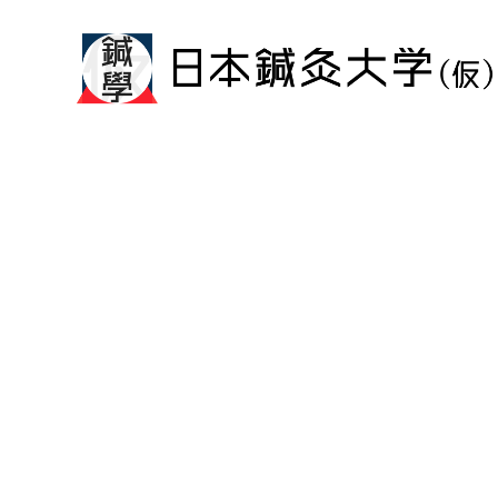
メ
イ
ン
コ
ン
テ
ン
ツ
へ
移
動