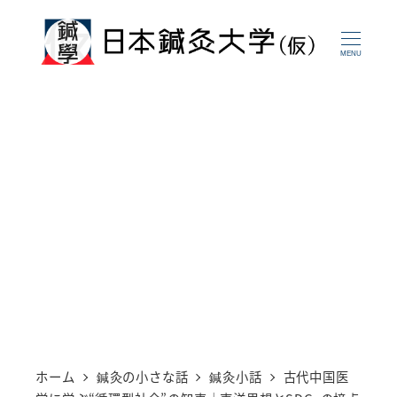
メ
イ
MENU
ン
コ
ン
テ
ン
ツ
へ
移
動
ホーム
鍼灸の小さな話
鍼灸小話
古代中国医