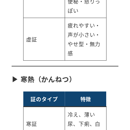
便秘・怒りっ
ぽい
疲れやすい・
声が小さい・
虚証
やせ型・無力
感
▶ 寒熱（かんねつ）
証のタイプ
特徴
冷え、薄い
寒証
尿、下痢、白