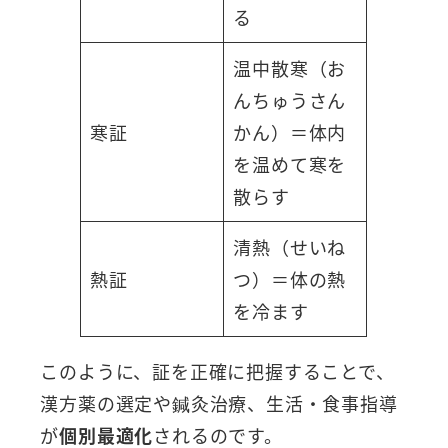
る
温中散寒（お
んちゅうさん
寒証
かん）＝体内
を温めて寒を
散らす
清熱（せいね
熱証
つ）＝体の熱
を冷ます
このように、証を正確に把握することで、
漢方薬の選定や鍼灸治療、生活・食事指導
が
個別最適化
されるのです。