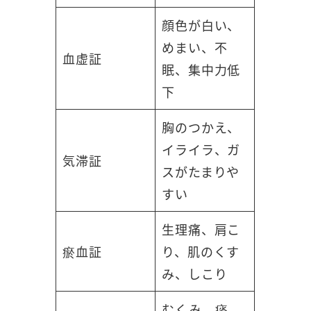
顔色が白い、
めまい、不
血虚証
眠、集中力低
下
胸のつかえ、
イライラ、ガ
気滞証
スがたまりや
すい
生理痛、肩こ
瘀血証
り、肌のくす
み、しこり
むくみ、痰、