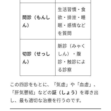
生活習慣・食
問診（もんし
欲・排泄・睡
ん）
眠・感情など
を質問
脈診（みゃく
切診（せっし
しん）・腹
ん）
診・触診によ
る診察
この四診をもとに、「気虚」や「血虚」、
「肝気鬱結」などの
証（しょう）
を導き出
し、最も適切な治療を行うのです。