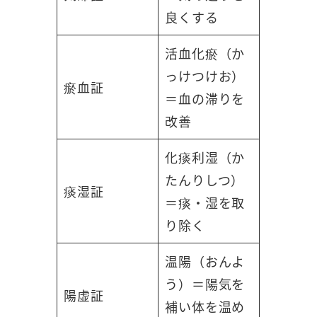
良くする
活血化瘀（か
っけつけお）
瘀血証
＝血の滞りを
改善
化痰利湿（か
たんりしつ）
痰湿証
＝痰・湿を取
り除く
温陽（おんよ
う）＝陽気を
陽虚証
補い体を温め