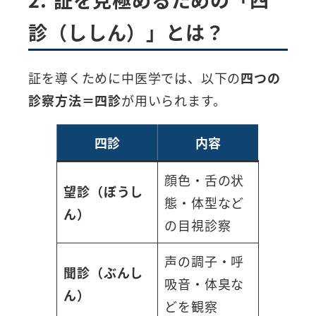
診（ししん）」とは？
証を導くために中医学では、以下の
四つの
診察方法＝四診
が用いられます。
四診
内容
顔色・舌の状
望診（ぼうし
態・体型など
ん）
の目視診察
声の調子・呼
聞診（ぶんし
吸音・体臭な
ん）
どを観察