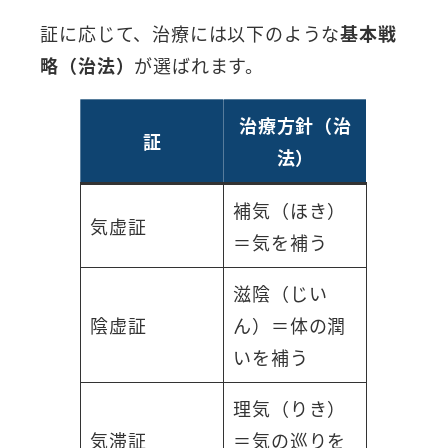
証に応じて、治療には以下のような
基本戦
略（治法）
が選ばれます。
治療方針（治
証
法）
補気（ほき）
気虚証
＝気を補う
滋陰（じい
陰虚証
ん）＝体の潤
いを補う
理気（りき）
気滞証
＝気の巡りを