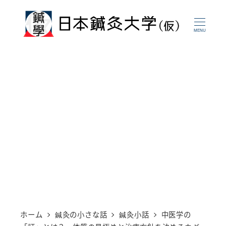
メ
イ
MENU
ン
コ
ン
テ
ン
ツ
へ
移
動
ホーム
鍼灸の小さな話
鍼灸小話
中医学の