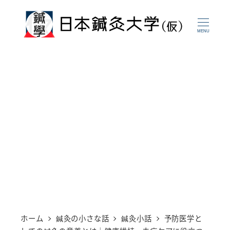
メ
イ
MENU
ン
コ
ン
テ
ン
ツ
へ
移
動
ホーム
鍼灸の小さな話
鍼灸小話
予防医学と