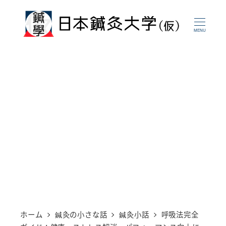
メ
イ
MENU
ン
コ
ン
テ
ン
ツ
へ
移
動
ホーム
鍼灸の小さな話
鍼灸小話
呼吸法完全