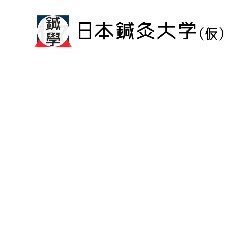
メ
イ
ン
コ
ン
テ
ン
ツ
へ
移
動