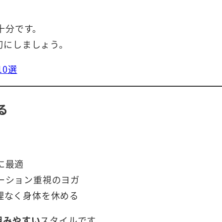
十分です。
切にしましょう。
0選
る
に最適
ーション重視のヨガ
理なく身体を休める
組みやすい
スタイルです。