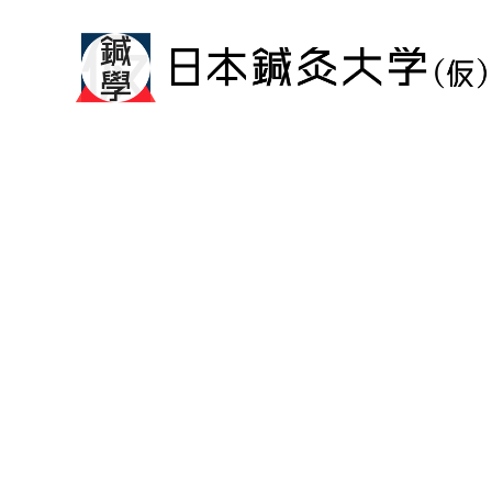
メ
イ
ン
コ
ン
テ
ン
ツ
へ
移
動