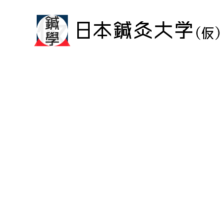
メ
イ
ン
コ
ン
テ
ン
ツ
へ
移
動