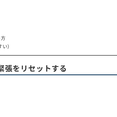
い方
すい）
緊張をリセットする