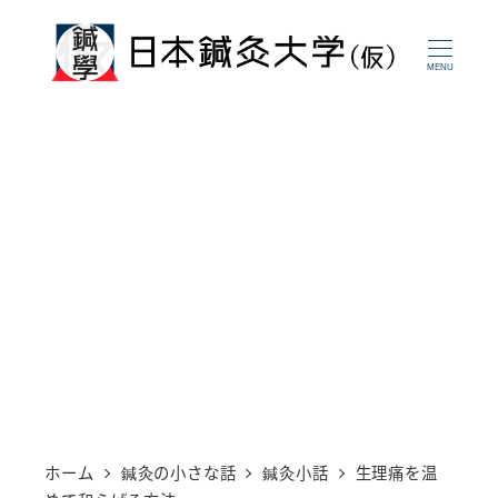
メ
イ
MENU
ン
コ
ン
テ
ン
ツ
へ
移
動
ホーム
鍼灸の小さな話
鍼灸小話
生理痛を温