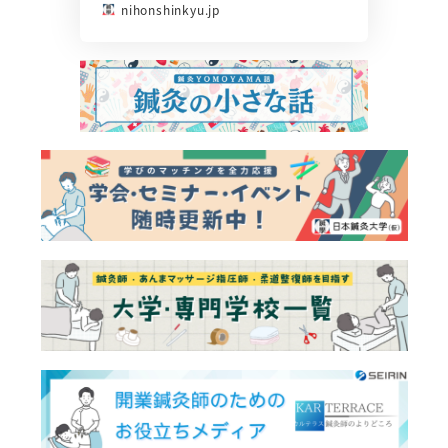
nihonshinkyu.jp