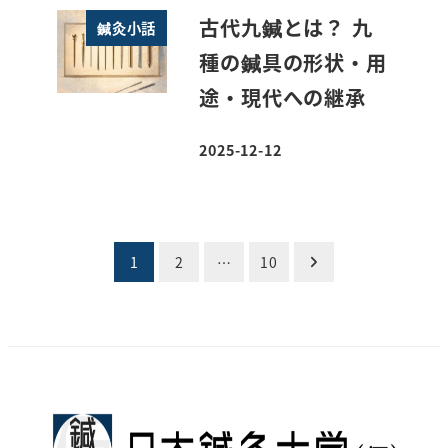
古代九鍼とは？ 九
鍼灸小話
種の鍼具の形状・用
途・現代への継承
2025-12-12
投稿日
投
1
2
…
10
稿
の
ペ
ー