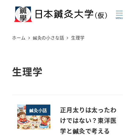
メ
イ
MENU
ン
コ
ホーム
鍼灸の小さな話
生理学
ン
テ
ン
生理学
ツ
へ
移
動
正月太りは太ったわ
鍼灸小話
けではない？東洋医
学と鍼灸で考える