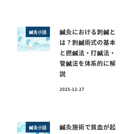
鍼灸における刺鍼と
鍼灸小話
は？刺鍼術式の基本
と撚鍼法・打鍼法・
管鍼法を体系的に解
説
2025-12-27
投稿日
鍼灸施術で貧血が起
鍼灸小話