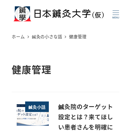
メ
イ
MENU
ン
コ
ホーム
鍼灸の小さな話
健康管理
ン
テ
ン
健康管理
ツ
へ
移
動
鍼灸院のターゲット
鍼灸小話
設定とは？来てほし
い患者さんを明確に