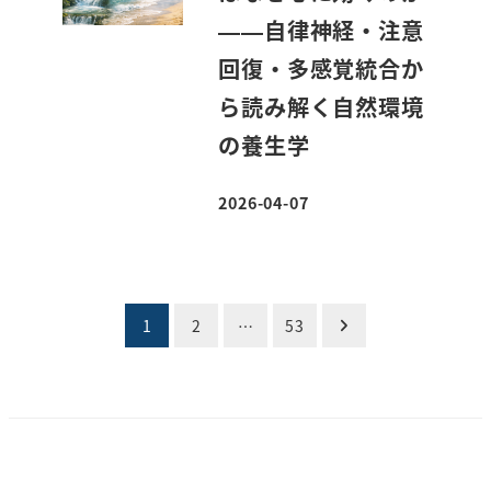
——自律神経・注意
回復・多感覚統合か
ら読み解く自然環境
の養生学
2026-04-07
投稿日
投
1
2
…
53
稿
の
ペ