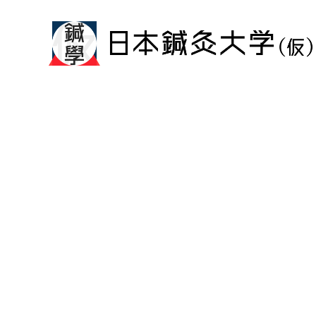
メ
イ
ン
コ
ン
テ
ン
ツ
へ
移
動