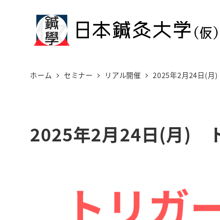
メ
イ
ン
コ
ン
ホーム
セミナー
リアル開催
2025年2月24日
テ
ン
ツ
2025年2月24日(月
へ
移
動