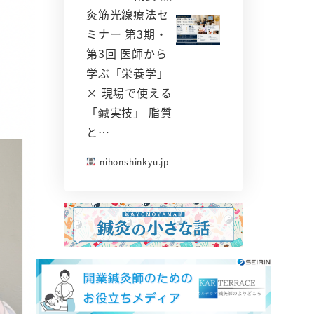
灸筋光線療法セ
ミナー 第3期・
第3回 医師から
学ぶ「栄養学」
× 現場で使える
「鍼実技」 脂質
と…
nihonshinkyu.jp