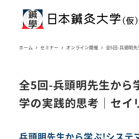
メ
イ
ン
コ
ン
ホーム
セミナー
オンライン開催
全5回-兵頭明
テ
ン
ツ
全5回-兵頭明先生から
へ
移
学の実践的思考｜セイ
動
兵頭明先生から学ぶ!システマ