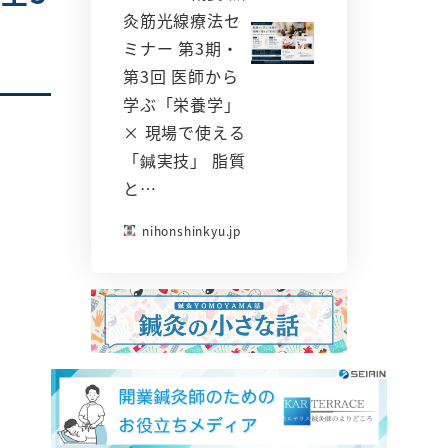
灸筋光線療法セ
ミナー 第3期・
第3回 医師から
学ぶ「栄養学」
× 現場で使える
「鍼実技」 脂質
と…
nihonshinkyu.jp