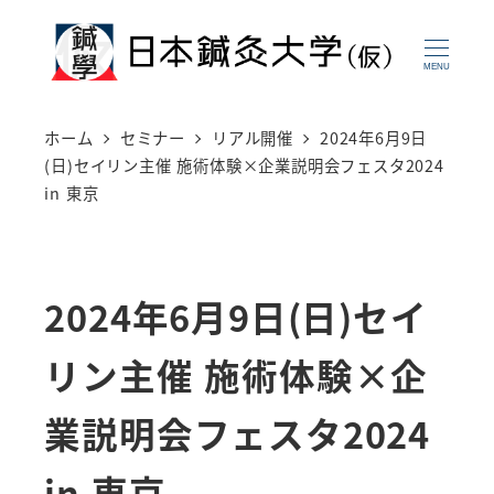
メ
イ
MENU
ン
コ
ホーム
セミナー
リアル開催
2024年6月9日
ン
(日)セイリン主催 施術体験×企業説明会フェスタ2024
in 東京
テ
ン
ツ
2024年6月9日(日)セイ
へ
移
リン主催 施術体験×企
動
業説明会フェスタ2024
in 東京