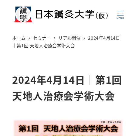
メ
イ
MENU
ン
コ
ホーム
セミナー
リアル開催
2024年4月14日
ン
｜第1回 天地人治療会学術大会
テ
ン
ツ
2024年4月14日｜第1回
へ
天地人治療会学術大会
移
動