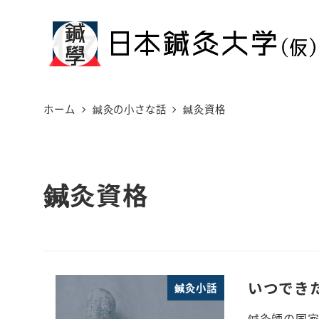
メ
イ
ン
コ
ン
ホーム
鍼灸の小さな話
鍼灸資格
テ
ン
ツ
鍼灸資格
へ
移
動
いつでき
鍼灸小話
鍼灸師の国家