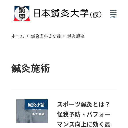
メ
イ
MENU
ン
コ
ホーム
鍼灸の小さな話
鍼灸施術
ン
テ
ン
鍼灸施術
ツ
へ
移
動
スポーツ鍼灸とは？
鍼灸小話
怪我予防・パフォー
マンス向上に効く最