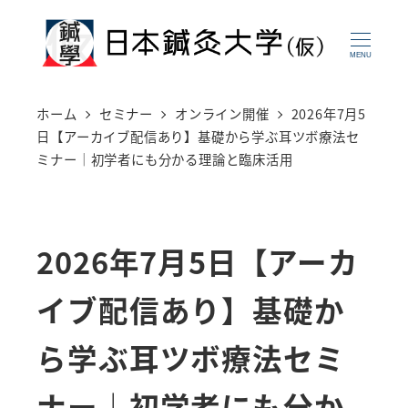
メ
イ
MENU
ン
コ
ホーム
セミナー
オンライン開催
2026年7月5
ン
日【アーカイブ配信あり】基礎から学ぶ耳ツボ療法セ
ミナー｜初学者にも分かる理論と臨床活用
テ
ン
ツ
2026年7月5日【アーカ
へ
移
イブ配信あり】基礎か
動
ら学ぶ耳ツボ療法セミ
ナー｜初学者にも分か