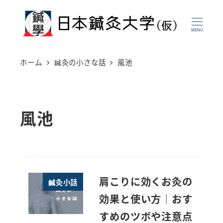
メ
イ
MENU
ン
コ
ホーム
鍼灸の小さな話
風池
ン
テ
ン
風池
ツ
へ
移
動
肩こりに効くお灸の
鍼灸小話
効果と使い方｜おす
すめのツボや注意点