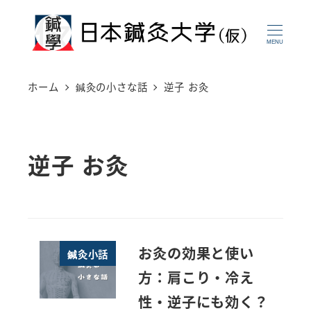
メ
イ
MENU
ン
コ
ホーム
鍼灸の小さな話
逆子 お灸
ン
テ
ン
逆子 お灸
ツ
へ
移
動
お灸の効果と使い
鍼灸小話
方：肩こり・冷え
性・逆子にも効く？