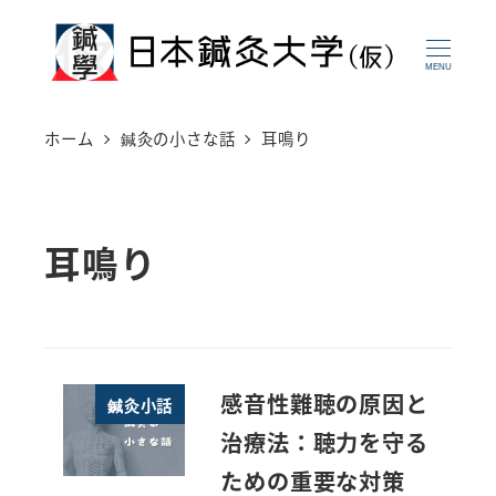
メ
イ
MENU
ン
コ
ホーム
鍼灸の小さな話
耳鳴り
ン
テ
ン
耳鳴り
ツ
へ
移
動
感音性難聴の原因と
鍼灸小話
治療法：聴力を守る
ための重要な対策