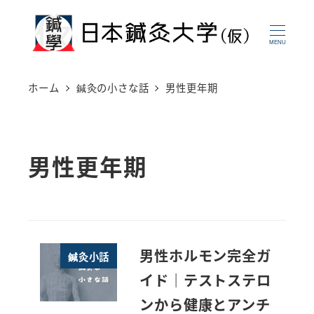
メ
イ
MENU
ン
コ
ホーム
鍼灸の小さな話
男性更年期
ン
テ
ン
男性更年期
ツ
へ
移
動
男性ホルモン完全ガ
鍼灸小話
イド｜テストステロ
ンから健康とアンチ