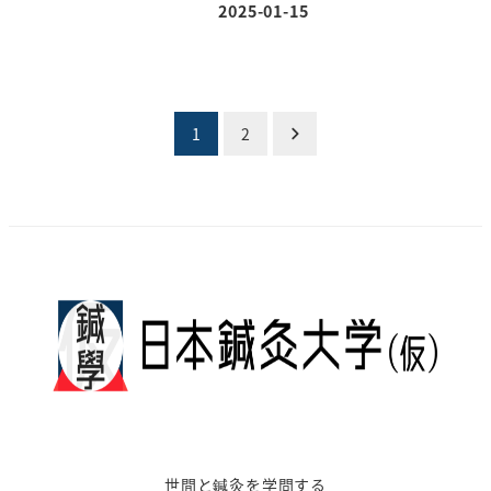
2025-01-15
投稿日
投
1
2
稿
の
ペ
ー
ジ
送
り
世間と鍼灸を学問する