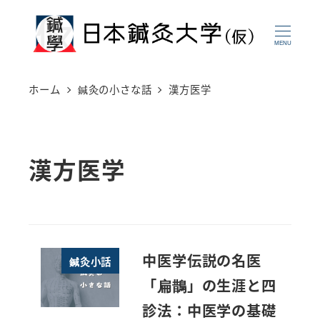
メ
イ
MENU
ン
コ
ホーム
鍼灸の小さな話
漢方医学
ン
テ
ン
漢方医学
ツ
へ
移
動
中医学伝説の名医
鍼灸小話
「扁鵲」の生涯と四
診法：中医学の基礎