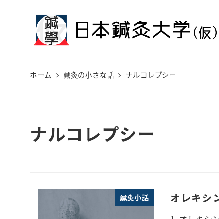
メ
イ
ン
コ
ン
ホーム
鍼灸の小さな話
ナルコレプシー
テ
ン
ツ
ナルコレプシー
へ
移
動
オレキシ
鍼灸小話
1. オレキ