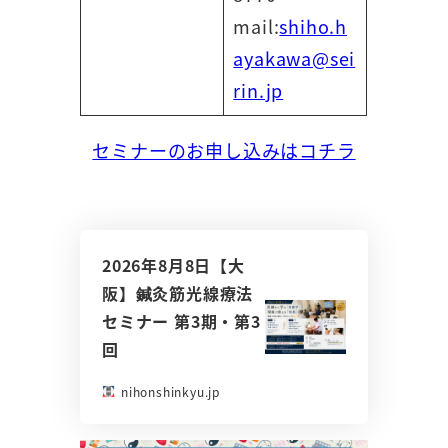
mail:
shiho.h
ayakawa@sei
rin.jp
セミナーのお申し込みはコチラ
2026年8月8日【大
阪】鍼灸筋光線療法
セミナー 第3期・第3
回
nihonshinkyu.jp