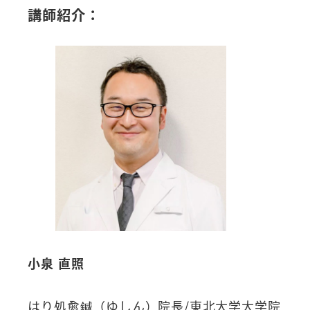
講師紹介：
小泉 直照
はり処愈鍼（ゆしん）院長/東北大学大学院