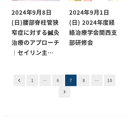
2024年9月8日
2024年9月1日
(日)腰部脊柱管狭
(日) 2024年度経
窄症に対する鍼灸
絡治療学会関西支
治療のアプローチ
部研修会
｜セイリン主…
投
1
…
6
7
8
…
10
稿
の
ペ