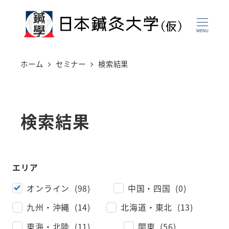
メ
イ
MENU
ン
コ
ホーム
セミナー
検索結果
ン
テ
ン
検索結果
ツ
へ
移
エリア
動
オンライン (98)
中国・四国 (0)
九州・沖縄 (14)
北海道・東北 (13)
東海・北陸 (11)
関東 (56)